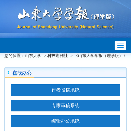
Toggl
 ->