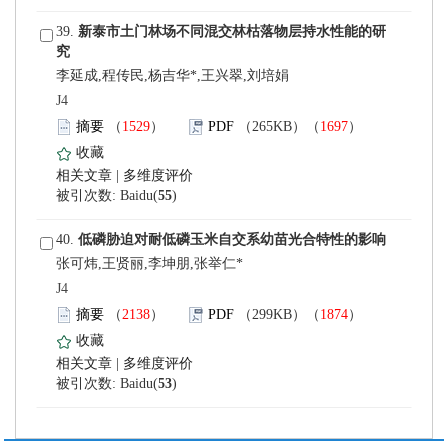
 39.
李延成,程传民,杨吉华*,王兴翠,刘培娟
 J4
）
）
 |
)
 40.
张可炜,王贤丽,李坤朋,张举仁*
 J4
）
）
 |
)