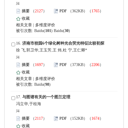
 J4
）
）
 |
)
 16.
徐 飞,郭卫华,王玉芳,王 炜,杜 宁,王仁卿*
 J4
）
）
 |
)
 17.
冯立华,于桂海
 J4
）
）