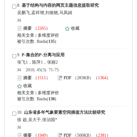
 8.
吴鹏飞,孟祥增,刘俊晓,马凤娟
 J4
）
 |
)
 9.
 J4 2010, 45(3): 71-75.
）
）
 |
)
 10.
徐 超,吴大千,张治国*
 J4
）
）