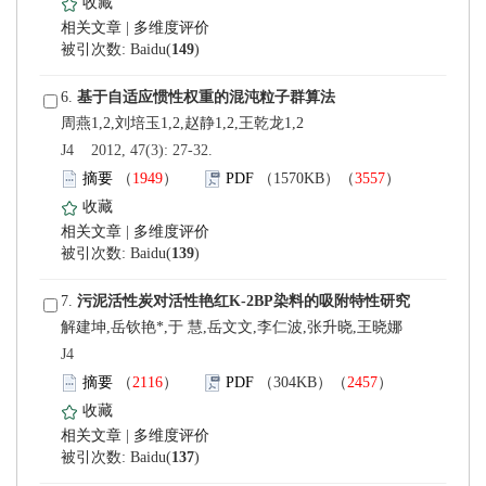
 |
)
 6.
 J4 2012, 47(3): 27-32.
）
）
 |
)
 7.
解建坤,岳钦艳*,于 慧,岳文文,李仁波,张升晓,王晓娜
 J4
）
）
 |
)