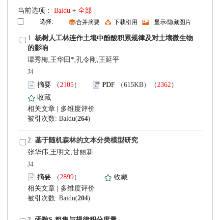
 当前选项：
 +
 1.
谭秀梅,王华田*,孔令刚,王延平
 J4
）
）
 |
)
 2.
张华伟,王明文,甘丽新
 J4
）
 |
)
 3.