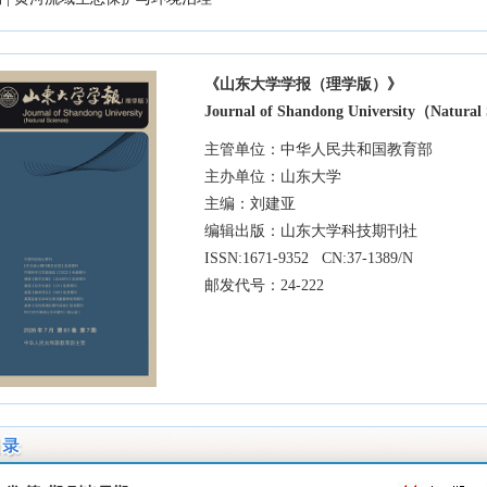
 | 拓扑数据分析
稿 | 智慧路网建设——费率优化及拥堵治理
稿｜药食同源物质生物学研究
稿 | 黄河流域生态保护与环境治理
递 | SERS协同机器学习在生物医药检测中的应用
递 | 抗冻水凝胶柔性应变传感器应用于人体运动监测
贺！我刊主编刘建亚教授当选中国科学院院士
递 | 混凝/絮凝技术在油田污水处理中的应用
 邮发代号：24-222
递 | 自修复超疏水材料构筑及其应用研究进展
| 《山东大学学报（理学版）》持续入选“中国科技核心期刊”
界面化学专刊
递｜政府补贴和企业履责下平台供应链定价与减排研究
递｜考虑碳减排和双向公平关切的供应链复杂性研究
递｜双边市场下物流平台区块链服务投资决策