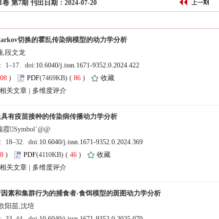
递｜碳税政策下制造商碳标签选择策略
递｜财政补贴、绿色消费意愿与企业绿色创新
速递｜全渠道零售下二级闭环供应链的回收模式选择与减排策略
递 | 具有交叉扩散的植被模型的稀疏最优控制
108
)
 86
)
递 | 捕食者斑块间扩散的集合种群模型的稳定性分析
 |
递 | 个体免疫和群体传播的多尺度耦合网络传染病模型动力学研究进展
递 | 基于线性化技术的变点分位数回归模型的估计与应用
递 | 基于改进递归图技术的股指市场有效性
递 | 基于MCMC的利率随机波动率分析
78
)
 46
)
 | 基于矩匹配的Hull-White模型下商期权定价
 |
递 | 融合风险比率的双触发巨灾看跌期权及其定价
递 | 区制转换与Hawkes跳扩散模型下的脆弱欧式期权定价
递 | 广义分数布朗运动下的双重Heston跳扩散模型欧式期权定价