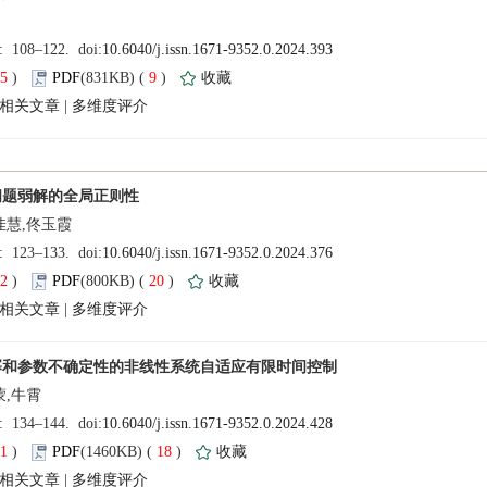
55
)
 9
)
 |
72
)
 20
)
 |
71
)
 18
)
 |