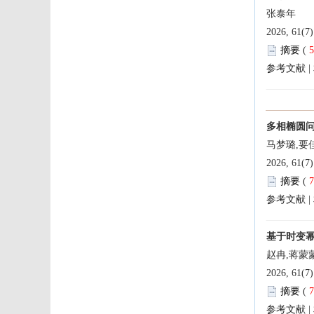
 
 |
 
 |
 
 |