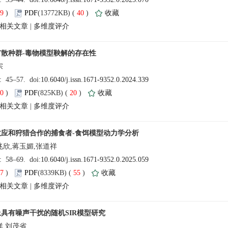
递 | 双注意力引导特征融合的半弱监督目标检测
79
)
 40
)
递 | 融合矩阵分解和空间划分的微生物数据扩增方法
 |
025年寒假期间工作安排
读 | 石菖蒲治疗阿尔茨海默病的作用机制
读 | 豉香型白酒大酒饼发酵微生物多样性及演替规律
70
)
 20
)
 |
递 | 海黍子不同生长部位附生菌群结构比较
递 | 益生菌群半固态发酵对甘草中有效成分释放及其活性的影响
稿 | 胶体与界面化学
递 | 考虑产品质量和双边服务水平的线上线下竞合供应链协调
97
)
 55
)
递 | 资金约束和交叉持股下低碳供应链的融资决策
 |
递 | 关税和本土认同下两竞争供应链定价及利润弹性
递｜关于分式S-系的一个注记