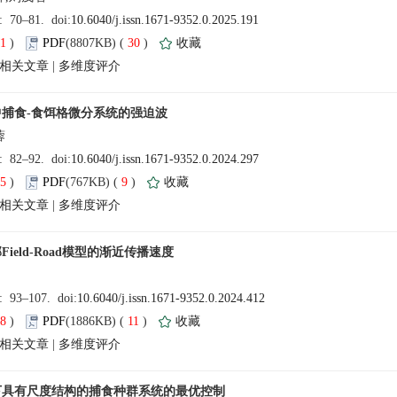
读｜一种基于核心论元的篇章级事件抽取方法
递｜Hilbert空间中数值域半径的研究
61
)
 30
)
 |
递｜具有某些特性的二极大子群对群结构的影响
辑参加“第十四届中国优选法统筹法与经济数学研究会青年论坛”
024年暑假期间工作安排
 | 图论
55
)
 9
)
递 | 策略极限理论与策略统计学习
 |
 | 群环理论（Ⅱ）
 | 群环理论（Ⅰ）
024年寒假期间工作安排
58
)
 11
)
 |